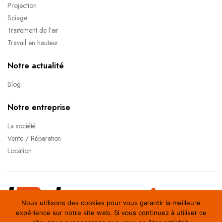
Projection
Sciage
Traitement de l’air
Travail en hauteur
Notre actualité
Blog
Notre entreprise
La société
Vente / Réparation
Location
Nous utilisons des cookies pour vous garantir la meilleure
Copyright 2022 © Lorrmatec Tous droits réservés.
expérience sur notre site web. Si vous continuez à utiliser ce